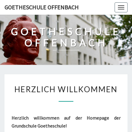
Skip
GOETHESCHULE OFFENBACH
Togg
to
navig
content
GOETHESCHULE
OFFENBACH
HERZLICH
HERZLICH WILLKOMMEN
WILLKOMMEN
Herzlich willkommen auf der Homepage der
Grundschule Goetheschule!