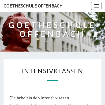
Skip
GOETHESCHULE OFFENBACH
Togg
to
navig
content
GOETHESCHULE
OFFENBACH
INTENSIVKLASSEN
INTENSIVKLASSEN
Die Arbeit in den Intensivklassen