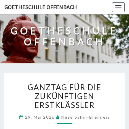
Skip
GOETHESCHULE OFFENBACH
Togg
to
navig
content
GOETHESCHULE
OFFENBACH
GANZTAG
GANZTAG FÜR DIE
FÜR
ZUKÜNFTIGEN
DIE
ERSTKLÄSSLER
ZUKÜNFTIGEN
ERSTKLÄSSLER
29. Mai 2026
Nese Sahin-Brenneis